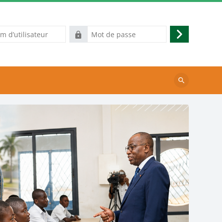
Mot
Connexion
eur
de
passe
Rechercher
des
cours