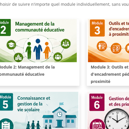
hoisir de suivre n'importe quel module individuellement, sans vo
ours:
Cours:
odule 2: Management de la
Module 3: Outils e
ommunauté éducative
d'encadrement péd
proximité