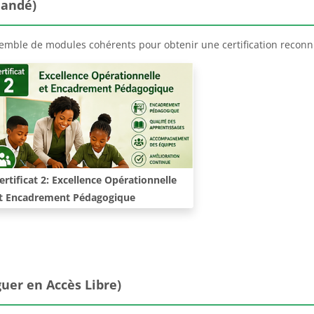
mandé)
emble de modules cohérents pour obtenir une certification reconn
ours:
ertificat 2: Excellence Opérationnelle
t Encadrement Pédagogique
ccès Libre)
uer en Accès Libre)