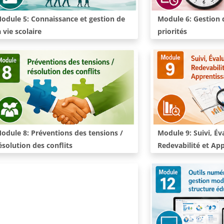
ours:
Cours:
odule 5: Connaissance et gestion de
Module 6: Gestion 
a vie scolaire
priorités
ours:
Cours:
odule 8: Préventions des tensions /
Module 9: Suivi, Év
ésolution des conflits
Redevabilité et Ap