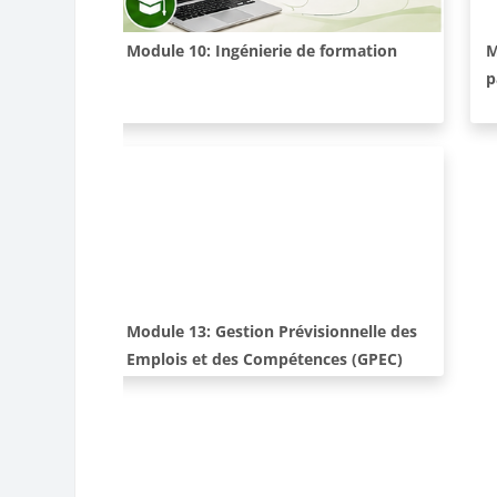
Cours:
C
Module 10: Ingénierie de formation
M
p
Cours:
Module 13: Gestion Prévisionnelle des
Emplois et des Compétences (GPEC)