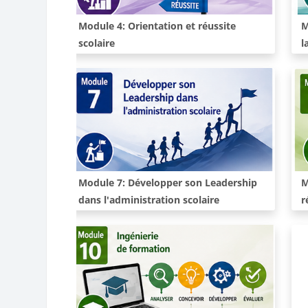
Cours:
C
Module 4: Orientation et réussite
M
scolaire
l
Cours:
C
Module 7: Développer son Leadership
M
dans l'administration scolaire
r