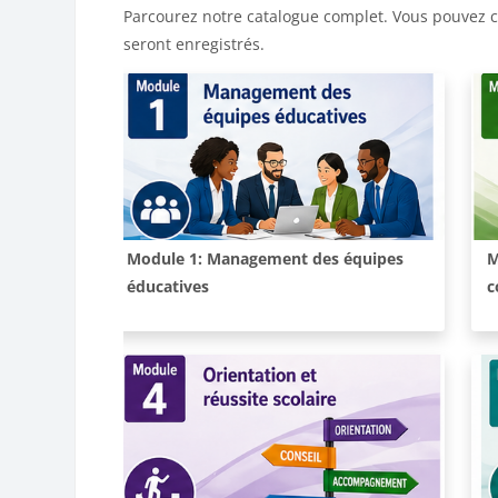
Parcourez notre catalogue complet. Vous pouvez c
seront enregistrés.
Cours:
C
Module 1: Management des équipes
M
éducatives
c