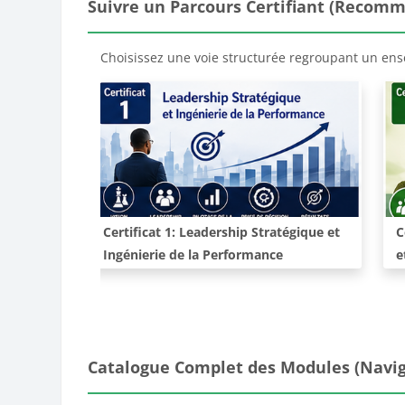
Blocs
Suivre un Parcours Certifiant (Recom
Choisissez une voie structurée regroupant un ens
Cours:
C
Certificat 1: Leadership Stratégique et
C
Ingénierie de la Performance
e
Passer Catalogue Complet des Modules (Naviguer en A
Catalogue Complet des Modules (Navig